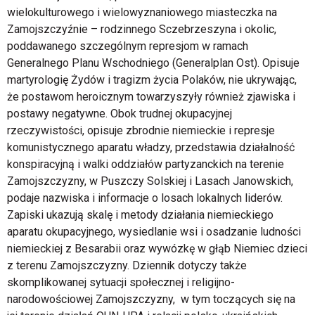
wielokulturowego i wielowyznaniowego miasteczka na
Zamojszczyźnie – rodzinnego Sczebrzeszyna i okolic,
poddawanego szczególnym represjom w ramach
Generalnego Planu Wschodniego (Generalplan Ost). Opisuje
martyrologię Żydów i tragizm życia Polaków, nie ukrywając,
że postawom heroicznym towarzyszyły również zjawiska i
postawy negatywne. Obok trudnej okupacyjnej
rzeczywistości, opisuje zbrodnie niemieckie i represje
komunistycznego aparatu władzy, przedstawia działalność
konspiracyjną i walki oddziałów partyzanckich na terenie
Zamojszczyzny, w Puszczy Solskiej i Lasach Janowskich,
podaje nazwiska i informacje o losach lokalnych liderów.
Zapiski ukazują skalę i metody działania niemieckiego
aparatu okupacyjnego, wysiedlanie wsi i osadzanie ludności
niemieckiej z Besarabii oraz wywózkę w głąb Niemiec dzieci
z terenu Zamojszczyzny. Dziennik dotyczy także
skomplikowanej sytuacji społecznej i religijno-
narodowościowej Zamojszczyzny, w tym toczących się na