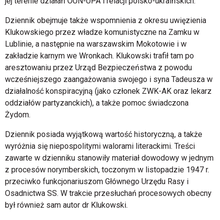
jej terenie działań OUN-UPA i relacji polsko-ukraińskich.
Dziennik obejmuje także wspomnienia z okresu uwięzienia
Klukowskiego przez władze komunistyczne na Zamku w
Lublinie, a następnie na warszawskim Mokotowie i w
zakładzie karnym we Wronkach. Klukowski trafił tam po
aresztowaniu przez Urząd Bezpieczeństwa z powodu
wcześniejszego zaangażowania swojego i syna Tadeusza w
działalność konspiracyjną (jako członek ZWK-AK oraz lekarz
oddziałów partyzanckich), a także pomoc świadczona
Żydom.
Dziennik posiada wyjątkową wartość historyczną, a także
wyróżnia się niepospolitymi walorami literackimi. Treści
zawarte w dzienniku stanowiły materiał dowodowy w jednym
z procesów norymberskich, toczonym w listopadzie 1947 r.
przeciwko funkcjonariuszom Głównego Urzędu Rasy i
Osadnictwa SS. W trakcie przesłuchań procesowych obecny
był również sam autor dr Klukowski.